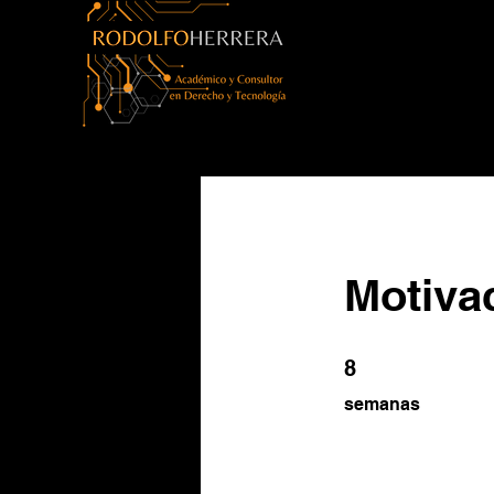
Motivac
8 semanas
8
semanas