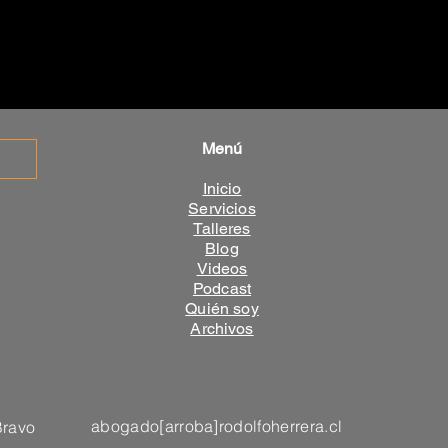
Menú
Inicio
Servicios
Talleres
Blog
Videos
Podcast
Quién soy
Archivos
abogado[arroba]rodolfoherrera.cl
Bravo