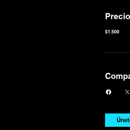
Preci
$1.500
Compa
Únet