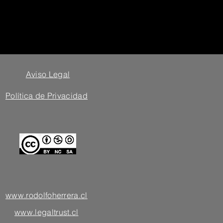
Aviso Legal
Política de Privacidad
www.rodolfoherrera.cl
www.legaltrust.cl