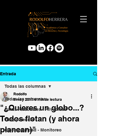
Entrada
Todas las columnas
Rodolfo
Todas las columnas
3 may 2017
6 min de lectura
"¿Quieres un globo...?
Datos Personales - Privacidad
Todos flotan (y ahora
Transparencia
planean)"
Ciberseguridad - Monitoreo