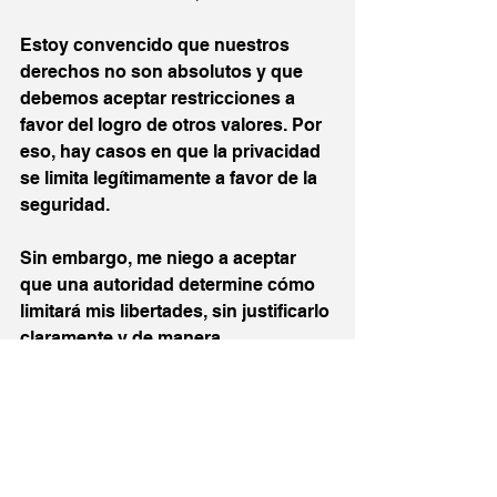
Estoy convencido que nuestros 
derechos no son absolutos y que 
debemos aceptar restricciones a 
favor del logro de otros valores. Por 
eso, hay casos en que la privacidad 
se limita legítimamente a favor de la 
seguridad. 
Sin embargo, me niego a aceptar 
que una autoridad determine cómo 
limitará mis libertades, sin justificarlo 
claramente y de manera 
convincente. Costó mucho volver a 
una sociedad democrática en Chile, 
como para admitir sin más, medidas 
de control cercanas a gobiernos 
autoritarios. Hoy pueden ser 