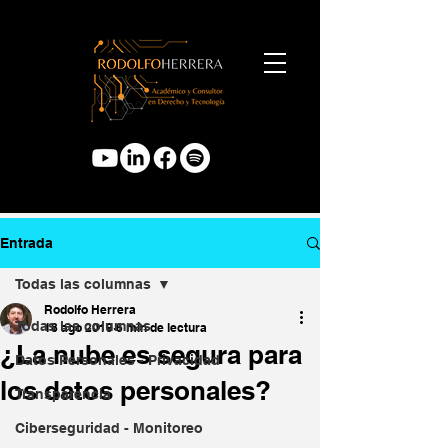
Entrada
Todas las columnas
Rodolfo Herrera
Todas las columnas
18 ago 2019
6 min de lectura
¿La nube es segura para
Datos Personales - Privacidad
los datos personales?
Transparencia
Ciberseguridad - Monitoreo