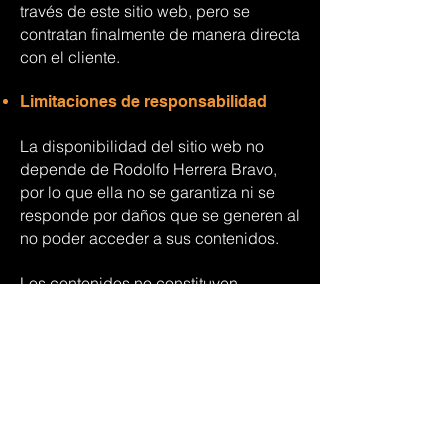
través de este sitio web, pero se
contratan finalmente de manera directa
con el cliente.
Limitaciones de responsabilidad
La disponibilidad del sitio web no
depende de Rodolfo Herrera Bravo,
por lo que ella no se garantiza ni se
responde por daños que se generen al
no poder acceder a sus contenidos.
Los contenidos no constituyen
asesorías y, por lo tanto, no se
responde por ningún perjuicio que
pueda vincular a la interpretación que
haga de ellos.
Únete a la comunidad acá